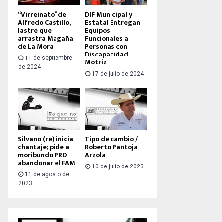
“Virreinato” de
DIF Municipal y
Alfredo Castillo,
Estatal Entregan
lastre que
Equipos
arrastra Magaña
Funcionales a
de La Mora
Personas con
Discapacidad
11 de septiembre
Motriz
de 2024
17 de julio de 2024
Silvano (re) inicia
Tipo de cambio /
chantaje; pide a
Roberto Pantoja
moribundo PRD
Arzola
abandonar el FAM
10 de julio de 2023
11 de agosto de
2023