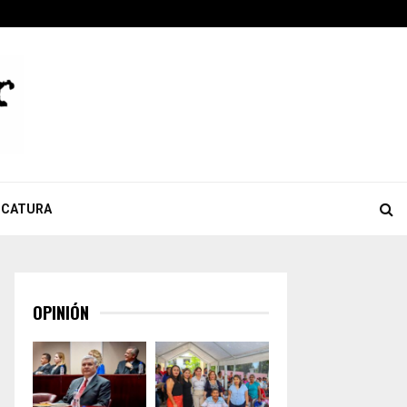
ook
tter
Youtube
Celebra Giulianna Bugarini aprobación de reforma que…
ICATURA
OPINIÓN