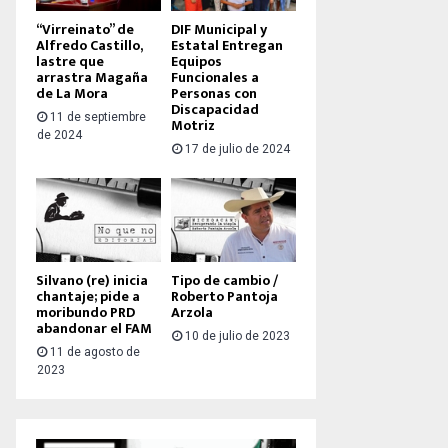
“Virreinato” de
DIF Municipal y
Alfredo Castillo,
Estatal Entregan
lastre que
Equipos
arrastra Magaña
Funcionales a
de La Mora
Personas con
Discapacidad
11 de septiembre
Motriz
de 2024
17 de julio de 2024
Silvano (re) inicia
Tipo de cambio /
chantaje; pide a
Roberto Pantoja
moribundo PRD
Arzola
abandonar el FAM
10 de julio de 2023
11 de agosto de
2023