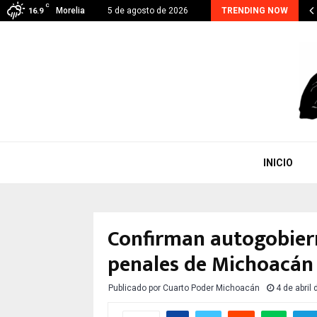
C
hoacán suma 48 detenidos por extorsión; el…
Morelia
5 de agosto de 2026
TRENDING NOW
16.9
INICIO
Confirman autogobiern
penales de Michoacán
Publicado por
Cuarto Poder Michoacán
4 de abril