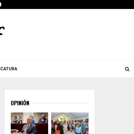
ook
tter
Youtube
Celebra Giulianna Bugarini aprobación de reforma que…
ICATURA
OPINIÓN