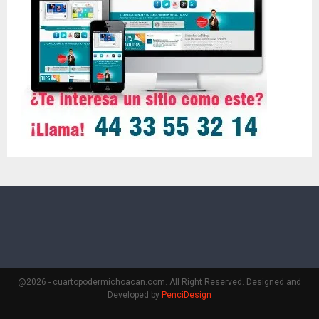
@2026 - cuartopodermichoacan.com. All Right Reserved. Designed and
Developed by
PenciDesign