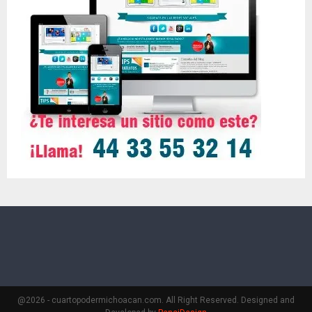
@2026 - cuartopodermichoacan.com. All Right Reserved. Designed and