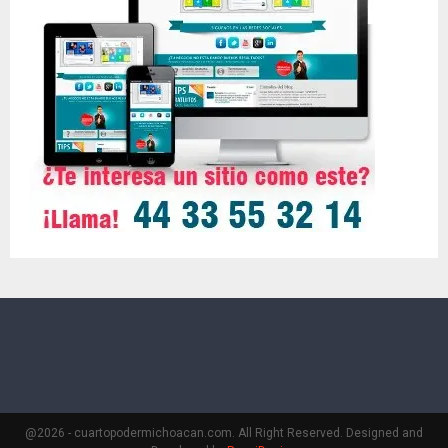
@2026 - cuartopodermichoacan.com. All Right Reserved. Designed and