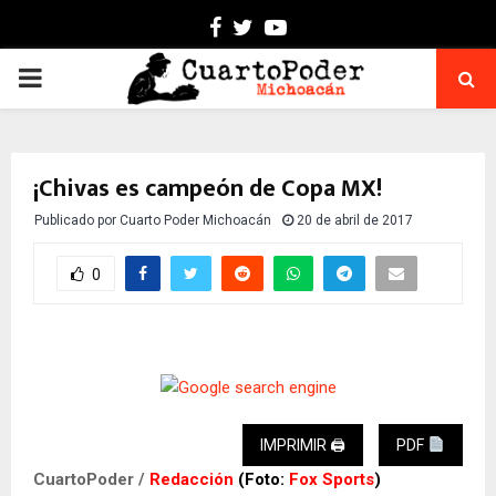
Facebook
Twitter
Youtube
PRIMARY
MENU
¡Chivas es campeón de Copa MX!
Publicado por
Cuarto Poder Michoacán
20 de abril de 2017
0
IMPRIMIR 🖨
PDF
CuartoPoder /
Redacción
(Foto:
Fox Sports
)