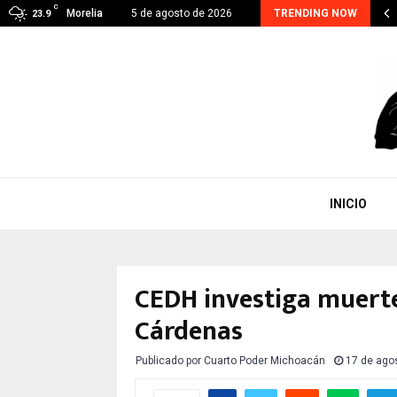
C
oacán suma 48 detenidos por extorsión; el…
Morelia
5 de agosto de 2026
TRENDING NOW
23.9
INICIO
CEDH investiga muerte
Cárdenas
Publicado por
Cuarto Poder Michoacán
17 de ago