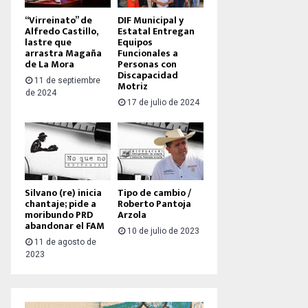
“Virreinato” de
DIF Municipal y
Alfredo Castillo,
Estatal Entregan
lastre que
Equipos
arrastra Magaña
Funcionales a
de La Mora
Personas con
Discapacidad
11 de septiembre
Motriz
de 2024
17 de julio de 2024
Silvano (re) inicia
Tipo de cambio /
chantaje; pide a
Roberto Pantoja
moribundo PRD
Arzola
abandonar el FAM
10 de julio de 2023
11 de agosto de
2023