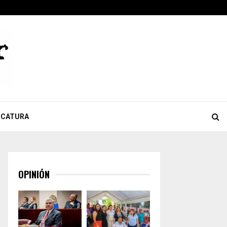
ook
tter
Youtube
Celebra Giulianna Bugarini aprobación de reforma que…
ICATURA
OPINIÓN