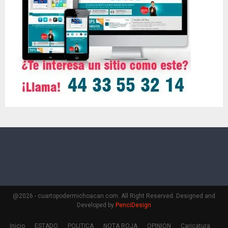
@2026 - cuartopodermichoacan.com. All Right Reserved. Designed and
Developed by
PenciDesign
Inicio
ESTADO
POLITICA
NOTA ROJA
OPINION
Caricatura