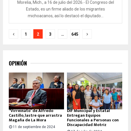
Morelia, Mich., a 16 de julio del 2026.- El Congreso del
Estado, es un firme aliado de los migrantes
michoacanos, así lo destacó el diputado...
Paginación
1
2
3
…
645
de
entradas
OPINIÓN
“Virreinato” de Alfredo
DIF Municipal y Estatal
Castillo, lastre que arrastra
Entregan Equipos
Magaña de La Mora
Funcionales a Personas con
Discapacidad Motriz
11 de septiembre de 2024