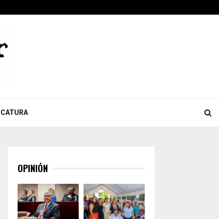
ook
tter
Youtube
Celebra Giulianna Bugarini aprobación de reforma que…
ICATURA
OPINIÓN