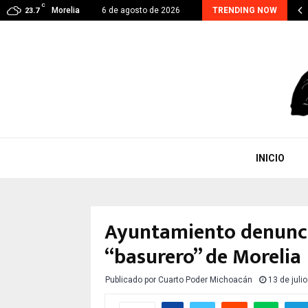
C
RA CONTINUA, EJE PRIORITARIO EN GESTIÓN DE…
Morelia
6 de agosto de 2026
TRENDING NOW
23.7
INICIO
Ayuntamiento denunci
“basurero” de Morelia
Publicado por
Cuarto Poder Michoacán
13 de juli