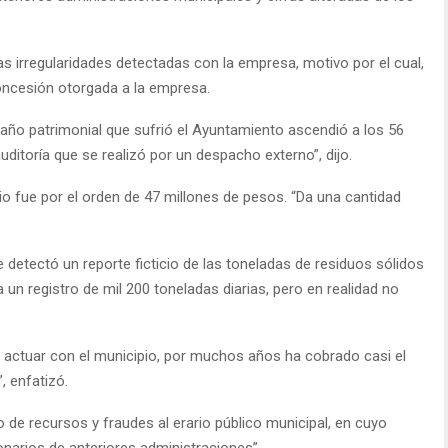
as irregularidades detectadas con la empresa, motivo por el cual,
concesión otorgada a la empresa.
 daño patrimonial que sufrió el Ayuntamiento ascendió a los 56
ditoría que se realizó por un despacho externo”, dijo.
rio fue por el orden de 47 millones de pesos. “Da una cantidad
 detectó un reporte ficticio de las toneladas de residuos sólidos
a un registro de mil 200 toneladas diarias, pero en realidad no
actuar con el municipio, por muchos años ha cobrado casi el
, enfatizó.
 de recursos y fraudes al erario público municipal, en cuyo
narios de anteriores administraciones”.