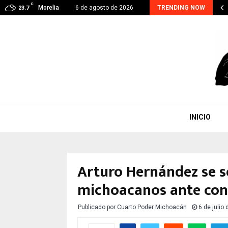
C
RA CONTINUA, EJE PRIORITARIO EN GESTIÓN DE…
Morelia
6 de agosto de 2026
TRENDING NOW
23.7
INICIO
Arturo Hernández se s
michoacanos ante con
Publicado por
Cuarto Poder Michoacán
6 de julio