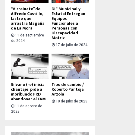
“Virreinato” de
DIF Municipal y
Alfredo Castillo,
Estatal Entregan
lastre que
Equipos
arrastra Magaña
Funcionales a
de La Mora
Personas con
Discapacidad
11 de septiembre
Motriz
de 2024
17 de julio de 2024
Silvano (re) inicia
Tipo de cambio /
chantaje; pide a
Roberto Pantoja
moribundo PRD
Arzola
abandonar el FAM
10 de julio de 2023
11 de agosto de
2023