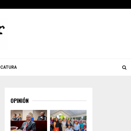
ook
tter
Youtube
Celebra Giulianna Bugarini aprobación de reforma que…
ICATURA
OPINIÓN