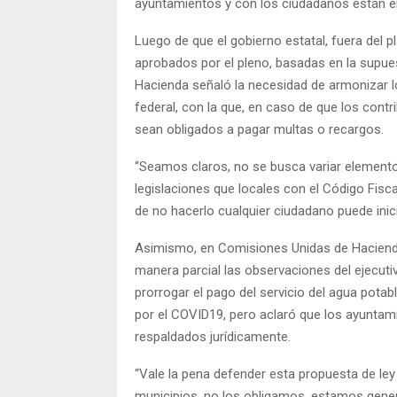
ayuntamientos y con los ciudadanos están en
Luego de que el gobierno estatal, fuera del 
aprobados por el pleno, basadas en la supues
Hacienda señaló la necesidad de armonizar lo
federal, con la que, en caso de que los cont
sean obligados a pagar multas o recargos.
“Seamos claros, no se busca variar elementos
legislaciones que locales con el Código Fisca
de no hacerlo cualquier ciudadano puede inici
Asimismo, en Comisiones Unidas de Haciend
manera parcial las observaciones del ejecutiv
prorrogar el pago del servicio del agua potab
por el COVID19, pero aclaró que los ayuntam
respaldados jurídicamente.
“Vale la pena defender esta propuesta de le
municipios, no los obligamos, estamos gener