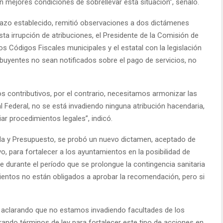
 mejores condiciones de sobrellevar está situación”, señaló.
plazo establecido, remitió observaciones a dos dictámenes
ta irrupción de atribuciones, el Presidente de la Comisión de
s Códigos Fiscales municipales y el estatal con la legislación
ribuyentes no sean notificados sobre el pago de servicios, no
 contributivos, por el contrario, necesitamos armonizar las
l Federal, no se está invadiendo ninguna atribución hacendaria,
ar procedimientos legales”, indicó.
a y Presupuesto, se probó un nuevo dictamen, aceptado de
o, para fortalecer a los ayuntamientos en la posibilidad de
le durante el período que se prolongue la contingencia sanitaria
ientos no están obligados a aprobar la recomendación, pero si
y aclarando que no estamos invadiendo facultades de los
ando términos de ley para fortalecer este tipo de acciones en