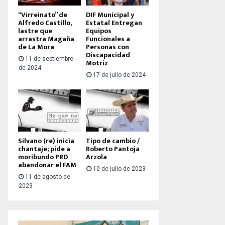
“Virreinato” de
DIF Municipal y
Alfredo Castillo,
Estatal Entregan
lastre que
Equipos
arrastra Magaña
Funcionales a
de La Mora
Personas con
Discapacidad
11 de septiembre
Motriz
de 2024
17 de julio de 2024
Silvano (re) inicia
Tipo de cambio /
chantaje; pide a
Roberto Pantoja
moribundo PRD
Arzola
abandonar el FAM
10 de julio de 2023
11 de agosto de
2023