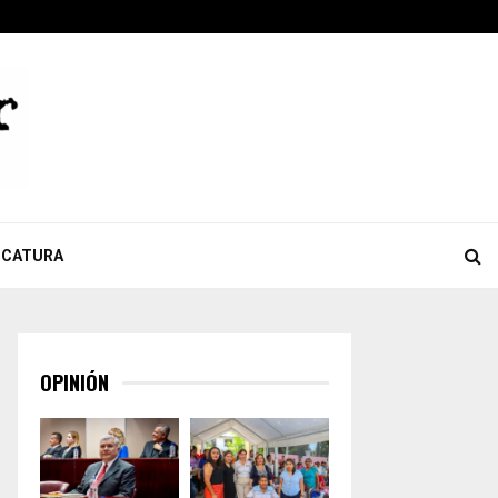
ook
tter
Youtube
Celebra Giulianna Bugarini aprobación de reforma que…
ICATURA
OPINIÓN