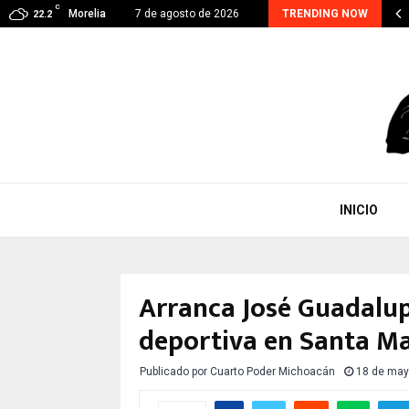
C
RA CONTINUA, EJE PRIORITARIO EN GESTIÓN DE…
Morelia
7 de agosto de 2026
TRENDING NOW
22.2
INICIO
Arranca José Guadalup
deportiva en Santa M
Publicado por
Cuarto Poder Michoacán
18 de may