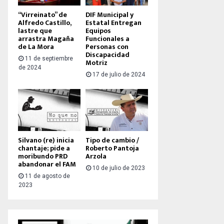
“Virreinato” de
DIF Municipal y
Alfredo Castillo,
Estatal Entregan
lastre que
Equipos
arrastra Magaña
Funcionales a
de La Mora
Personas con
Discapacidad
11 de septiembre
Motriz
de 2024
17 de julio de 2024
Silvano (re) inicia
Tipo de cambio /
chantaje; pide a
Roberto Pantoja
moribundo PRD
Arzola
abandonar el FAM
10 de julio de 2023
11 de agosto de
2023