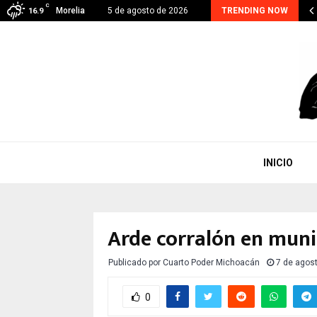
C
hoacán suma 48 detenidos por extorsión; el…
Morelia
5 de agosto de 2026
TRENDING NOW
16.9
INICIO
Arde corralón en muni
Publicado por
Cuarto Poder Michoacán
7 de agos
0