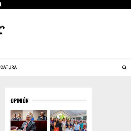
ook
tter
Youtube
Celebra Giulianna Bugarini aprobación de reforma que…
ICATURA
OPINIÓN