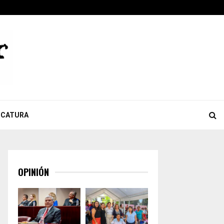
ook
tter
Youtube
Celebra Giulianna Bugarini aprobación de reforma que…
ICATURA
OPINIÓN