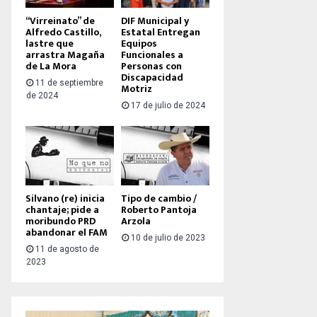
“Virreinato” de
DIF Municipal y
Alfredo Castillo,
Estatal Entregan
lastre que
Equipos
arrastra Magaña
Funcionales a
de La Mora
Personas con
Discapacidad
11 de septiembre
Motriz
de 2024
17 de julio de 2024
Silvano (re) inicia
Tipo de cambio /
chantaje; pide a
Roberto Pantoja
moribundo PRD
Arzola
abandonar el FAM
10 de julio de 2023
11 de agosto de
2023