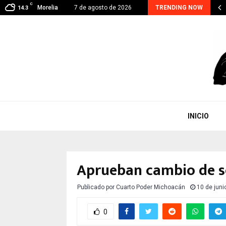
C
RA CONTINUA, EJE PRIORITARIO EN GESTIÓN DE…
Morelia
7 de agosto de 2026
TRENDING NOW
14.3
INICIO
Aprueban cambio de s
Publicado por
Cuarto Poder Michoacán
10 de juni
0