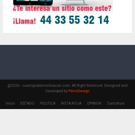
@2026 - cuartopodermichoacan.com. All Right Reserved. Designed and
Developed by
PenciDesign
Inicio
ESTADO
POLITICA
NOTA ROJA
OPINION
Caricatura